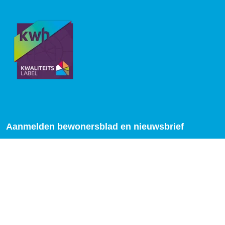
Aanmelden bewonersblad en nieuwsbrief
Drie keer per jaar verschijnt ons
bewonersblad
en onze
nieuwsbrief. Meld je hier aan als je deze digitaal wilt
ontvangen:
Aanmelden